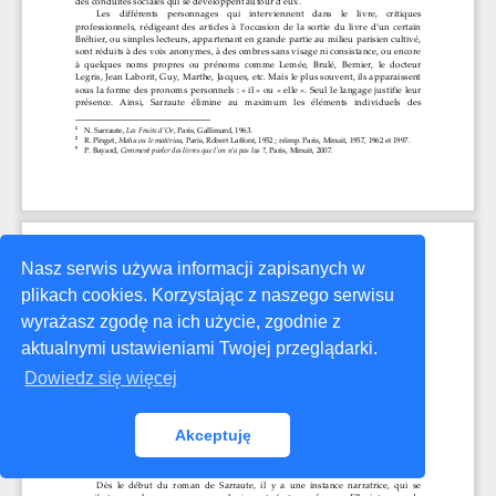
Nasz serwis używa informacji zapisanych w
plikach cookies. Korzystając z naszego serwisu
wyrażasz zgodę na ich użycie, zgodnie z
aktualnymi ustawieniami Twojej przeglądarki.
Dowiedz się więcej
Akceptuję