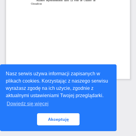
Nasz serwis używa informacji zapisanych w
plikach cookies. Korzystając z naszego serwisu
wyrażasz zgodę na ich użycie, zgodnie z
aktualnymi ustawieniami Twojej przeglądarki.
Dowiedz się więcej
Akceptuję