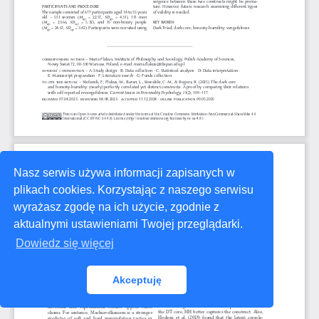
Nasz serwis używa informacji zapisanych w
plikach cookies. Korzystając z naszego serwisu
wyrażasz zgodę na ich użycie, zgodnie z
aktualnymi ustawieniami Twojej przeglądarki.
Dowiedz się więcej
Akceptuję