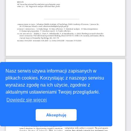
Nasz serwis używa informacji zapisanych w
plikach cookies. Korzystając z naszego serwisu
wyrażasz zgodę na ich użycie, zgodnie z
aktualnymi ustawieniami Twojej przeglądarki.
Dowiedz się więcej
Akceptuję