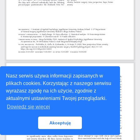
Nasz serwis używa informacji zapisanych w
plikach cookies. Korzystając z naszego serwisu
wyrażasz zgodę na ich użycie, zgodnie z
aktualnymi ustawieniami Twojej przeglądarki.
Dowiedz się więcej
Akceptuję