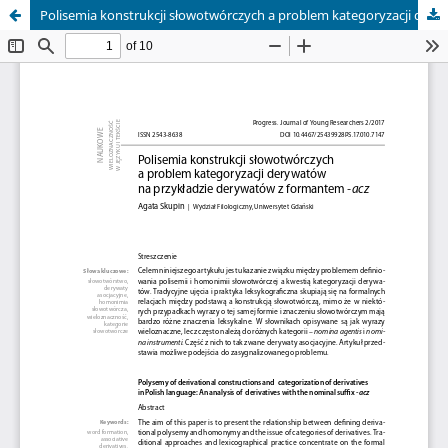
Polisemia konstrukcji słowotwórczych a problem kategoryzacji derywatów na przykładzie derywatów z formantem -acz