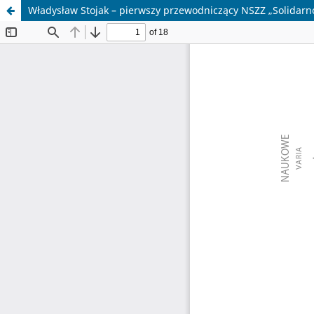
Władysław Stojak – pierwszy przewodniczący NSZZ „Solidarno