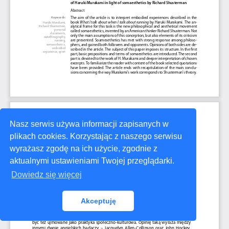
Nasz serwis używa informacji zapisanych w
plikach cookies. Korzystając z naszego serwisu
wyrażasz zgodę na ich użycie, zgodnie z
aktualnymi ustawieniami Twojej przeglądarki.
Dowiedz się więcej
Akceptuję