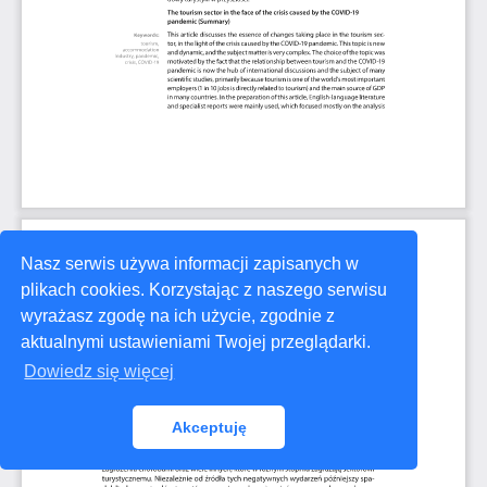
Nasz serwis używa informacji zapisanych w
plikach cookies. Korzystając z naszego serwisu
wyrażasz zgodę na ich użycie, zgodnie z
aktualnymi ustawieniami Twojej przeglądarki.
Dowiedz się więcej
Akceptuję