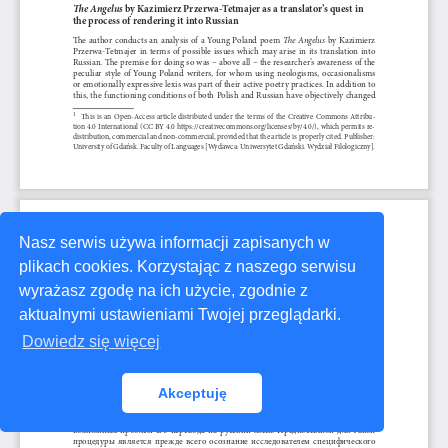
Nasz serwis używa informacji zapisanych w
plikach cookies. Korzystając z naszego serwisu
wyrażasz zgodę na ich użycie, zgodnie z
aktualnymi ustawieniami Twojej przeglądarki.
Dowiedz się więcej
Akceptuję