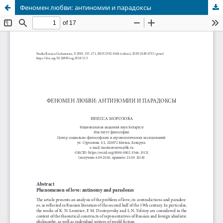
Феномен любви: антиномии и парадоксы