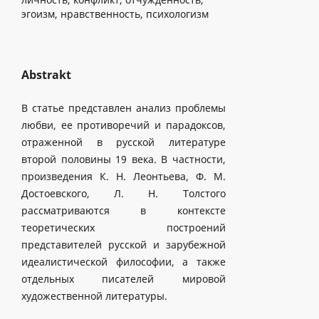
эгоизм, нравственность, психологизм
Abstrakt
В статье представлен анализ проблемы
любви, ее противоречий и парадоксов,
отраженной в русской литературе
второй половины 19 века. В частности,
произведения К. Н. Леонтьева, Ф. М.
Достоевского, Л. Н. Толстого
рассматриваются в контексте
теоретических построений
представителей русской и зарубежной
идеалистической философии, а также
отдельных писателей мировой
художественной литературы.