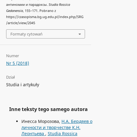
антиномии и парадоксы.
Studia Rossica
Gedanensia
, 155–171. Pobrano z
https://czasopisma.bg.ug.edu.pl/index.php/SRG
/article/view/2045
Formaty cytowań
Numer
Nr 5 (2018)
Dział
Studia i artykuły
Inne teksty tego samego autora
Инесса Морозова,
Н.A. Бердяев о
личности и творчестве К.H.
Леонтьева
,
Studia Rossica