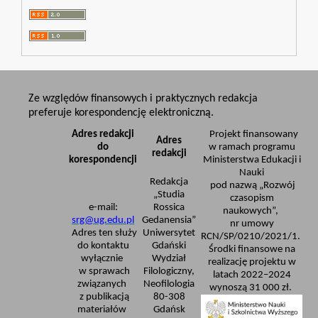
Ze względów finansowych i praktycznych redakcja
preferuje korespondencję elektroniczną.
Adres redakcji
Projekt finansowany
Adres
do
w ramach programu
redakcji
korespondencji
Ministerstwa Edukacji i
Nauki
Redakcja
pod nazwą „Rozwój
„Studia
czasopism
e-mail:
Rossica
naukowych”,
srg@ug.edu.pl
Gedanensia”
nr umowy
Adres ten służy
Uniwersytet
RCN/SP/0210/2021/1.
do kontaktu
Gdański
Środki finansowe na
wyłącznie
Wydział
realizację projektu w
w sprawach
Filologiczny,
latach 2022–2024
związanych
Neofilologia
wynoszą 31 000 zł.
z publikacją
80-308
materiałów
Gdańsk