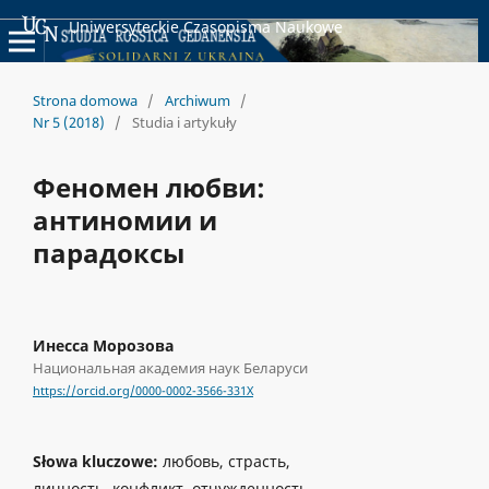
Uniwersyteckie Czasopisma Naukowe
Strona domowa
/
Archiwum
/
Nr 5 (2018)
/
Studia i artykuły
Феномен любви:
антиномии и
парадоксы
Инесса Морозова
Национальная академия наук Беларуси
https://orcid.org/0000-0002-3566-331X
Słowa kluczowe:
любовь, страсть,
личность, конфликт, отчужденность,