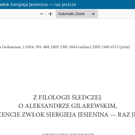
włok Siergieja Jesienina — raz jeszcze