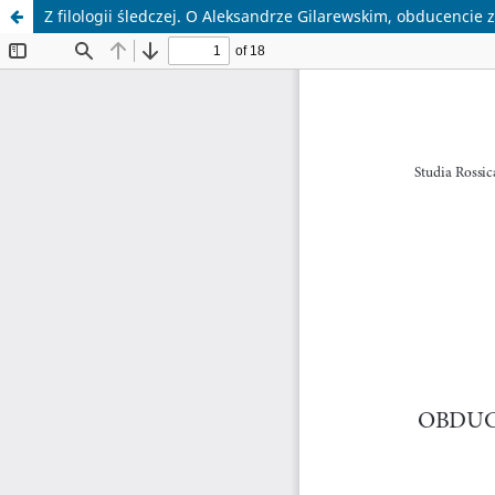
Z filologii śledczej. O Aleksandrze Gilarewskim, obducencie z