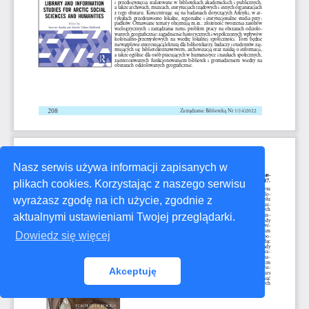
Nasz serwis używa informacji zapisanych w
plikach cookies. Korzystając z naszego serwisu
wyrażasz zgodę na ich użycie, zgodnie z
aktualnymi ustawieniami Twojej przeglądarki.
Dowiedz się więcej
Akceptuję