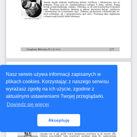
Nasz serwis używa informacji zapisanych w
plikach cookies. Korzystając z naszego serwisu
wyrażasz zgodę na ich użycie, zgodnie z
aktualnymi ustawieniami Twojej przeglądarki.
Dowiedz się więcej
Akceptuję