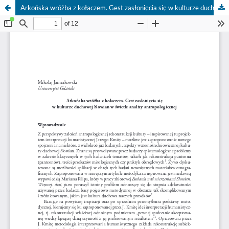
Arkońska wróżba z kołaczem. Gest zasłonięcia się w kulturze duchowej Słowian w świetle analizy antropologicznej