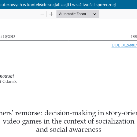
terowych w kontekście socjalizacji i wrażliwości społecznej