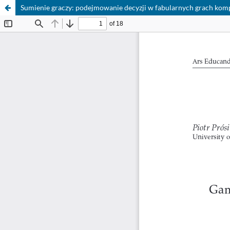
Sumienie graczy: podejmowanie decyzji w fabularnych grach kompu