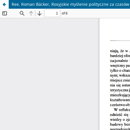
Ree. Roman Bäcker, Rosyjskie myślenie polityczne za czasów 