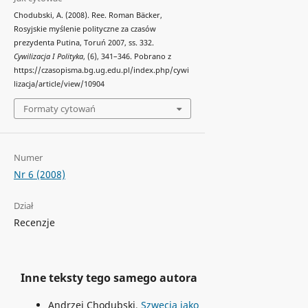
Chodubski, A. (2008). Ree. Roman Bäcker,
Rosyjskie myślenie polityczne za czasów
prezydenta Putina, Toruń 2007, ss. 332.
Cywilizacja I Polityka
, (6), 341–346. Pobrano z
https://czasopisma.bg.ug.edu.pl/index.php/cywi
lizacja/article/view/10904
Formaty cytowań
Numer
Nr 6 (2008)
Dział
Recenzje
Inne teksty tego samego autora
Andrzej Chodubski,
Szwecja jako