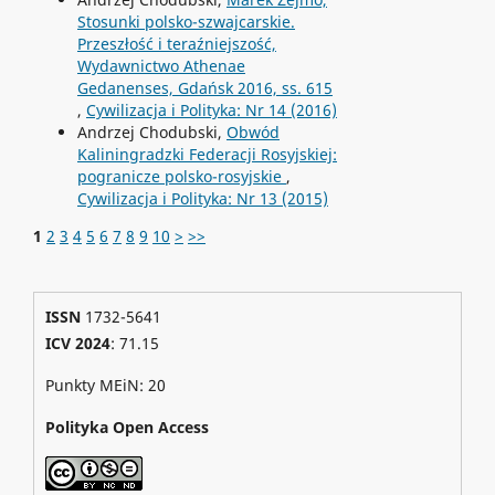
Stosunki polsko-szwajcarskie.
Przeszłość i teraźniejszość,
Wydawnictwo Athenae
Gedanenses, Gdańsk 2016, ss. 615
,
Cywilizacja i Polityka: Nr 14 (2016)
Andrzej Chodubski,
Obwód
Kaliningradzki Federacji Rosyjskiej:
pogranicze polsko-rosyjskie
,
Cywilizacja i Polityka: Nr 13 (2015)
1
2
3
4
5
6
7
8
9
10
>
>>
ISSN
1732-5641
ICV 2024
: 71.15
Punkty MEiN: 20
Polityka Open Access