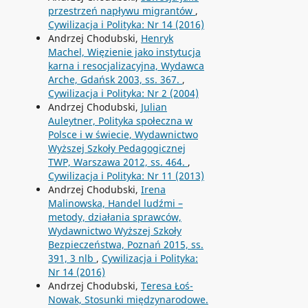
przestrzeń napływu migrantów
,
Cywilizacja i Polityka: Nr 14 (2016)
Andrzej Chodubski,
Henryk
Machel, Więzienie jako instytucja
karna i resocjalizacyjna, Wydawca
Arche, Gdańsk 2003, ss. 367.
,
Cywilizacja i Polityka: Nr 2 (2004)
Andrzej Chodubski,
Julian
Auleytner, Polityka społeczna w
Polsce i w świecie, Wydawnictwo
Wyższej Szkoły Pedagogicznej
TWP, Warszawa 2012, ss. 464.
,
Cywilizacja i Polityka: Nr 11 (2013)
Andrzej Chodubski,
Irena
Malinowska, Handel ludźmi –
metody, działania sprawców,
Wydawnictwo Wyższej Szkoły
Bezpieczeństwa, Poznań 2015, ss.
391, 3 nlb
,
Cywilizacja i Polityka:
Nr 14 (2016)
Andrzej Chodubski,
Teresa Łoś-
Nowak, Stosunki międzynarodowe.