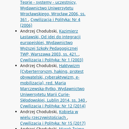
Teorie - systemy - uczestnicy,
Wydawnictwo Uniwersytetu
Wrocławskiego, Wrocław 2006, ss.
361
,
Cywilizacja i Polityka: Nr 4
(2006)
Andrzej Chodubski,
Kazimierz
Łastawski, Od idei do integracji
europejskiej, Wydawnictwo
Wyższej Szkoły Pedagogicznej
TWP, Warszawa 2003, ss. 421.
,
Cywilizacja i Polityka: Nr 1 (2003)
Andrzej Chodubski,
Haktywizm
(Cyberterroryzm, haking, protest
obywatelski, cyberaktywizm, e-
mobilizacja), red. Maria
Marczewska-Rytko, Wydawnictwo
Uniwersytetu Marii Curie-
Skłodowskiej, Lublin 2014, ss. 340
,
Cywilizacja i Polityka: Nr 12 (2014)
Andrzej Chodubski,
Kobieta w
wielu rzeczywistościach
,
Cywilizacja i Polityka: Nr 15 (2017)
Andrzej Chodubski,
Marek Żejmo,