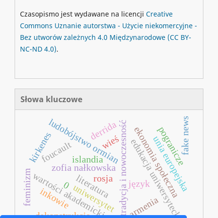
Czasopismo jest wydawane na licencji
Creative
Commons
Uznanie autorstwa - Użycie niekomercyjne -
Bez utworów zależnych 4.0 Międzynarodowe
(CC BY-
NC-ND 4.0)
.
Słowa kluczowe
fake news
ludobójstwo ormian
derrida
tradycja i nowoczesność
pogranicze
ekonomia społeczna
kirkenes
wieś
unia europejska
edukacja uniwersytecka
foucault
islandia
zofia nałkowska
feminizm
wartości akademickie
literatura
rosja
język
0
uniwersytet
inkowie
armenia
dekonstrukcja