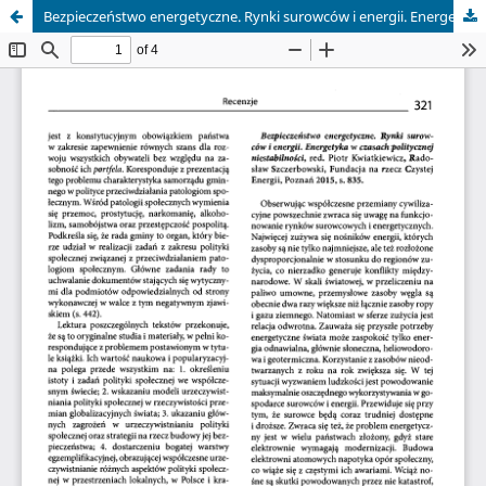
Bezpieczeństwo energetyczne. Rynki surowców i energii. Energetyka w czasach politycznej niestabilności, red. Piotr Kwiatkiewicz, Radosław Szczerbowski, Fundacja na rzecz Czystej Energii, Poznań 2015, s. 835.