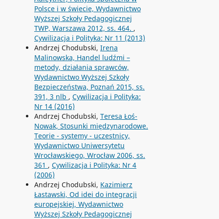
Polsce i w świecie, Wydawnictwo
Wyższej Szkoły Pedagogicznej
TWP, Warszawa 2012, ss. 464.
,
Cywilizacja i Polityka: Nr 11 (2013)
Andrzej Chodubski,
Irena
Malinowska, Handel ludźmi –
metody, działania sprawców,
Wydawnictwo Wyższej Szkoły
Bezpieczeństwa, Poznań 2015, ss.
391, 3 nlb
,
Cywilizacja i Polityka:
Nr 14 (2016)
Andrzej Chodubski,
Teresa Łoś-
Nowak, Stosunki międzynarodowe.
Teorie - systemy - uczestnicy,
Wydawnictwo Uniwersytetu
Wrocławskiego, Wrocław 2006, ss.
361
,
Cywilizacja i Polityka: Nr 4
(2006)
Andrzej Chodubski,
Kazimierz
Łastawski, Od idei do integracji
europejskiej, Wydawnictwo
Wyższej Szkoły Pedagogicznej