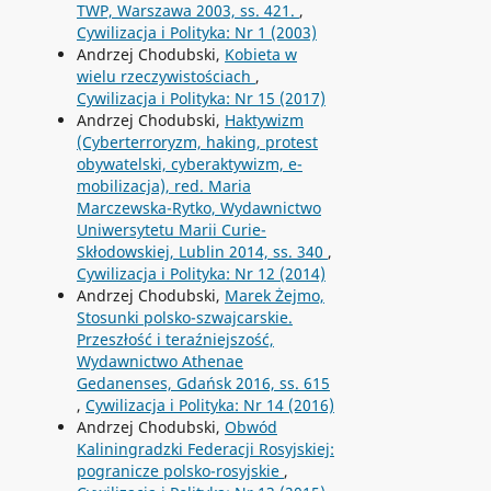
TWP, Warszawa 2003, ss. 421.
,
Cywilizacja i Polityka: Nr 1 (2003)
Andrzej Chodubski,
Kobieta w
wielu rzeczywistościach
,
Cywilizacja i Polityka: Nr 15 (2017)
Andrzej Chodubski,
Haktywizm
(Cyberterroryzm, haking, protest
obywatelski, cyberaktywizm, e-
mobilizacja), red. Maria
Marczewska-Rytko, Wydawnictwo
Uniwersytetu Marii Curie-
Skłodowskiej, Lublin 2014, ss. 340
,
Cywilizacja i Polityka: Nr 12 (2014)
Andrzej Chodubski,
Marek Żejmo,
Stosunki polsko-szwajcarskie.
Przeszłość i teraźniejszość,
Wydawnictwo Athenae
Gedanenses, Gdańsk 2016, ss. 615
,
Cywilizacja i Polityka: Nr 14 (2016)
Andrzej Chodubski,
Obwód
Kaliningradzki Federacji Rosyjskiej:
pogranicze polsko-rosyjskie
,