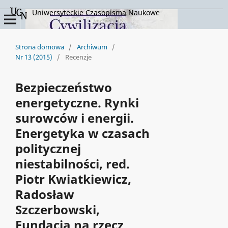
Uniwersyteckie Czasopisma Naukowe
Strona domowa
/
Archiwum
/
Nr 13 (2015)
/
Recenzje
Bezpieczeństwo
energetyczne. Rynki
surowców i energii.
Energetyka w czasach
politycznej
niestabilności, red.
Piotr Kwiatkiewicz,
Radosław
Szczerbowski,
Fundacja na rzecz