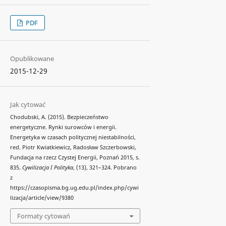
PDF
Opublikowane
2015-12-29
Jak cytować
Chodubski, A. (2015). Bezpieczeństwo
energetyczne. Rynki surowców i energii.
Energetyka w czasach politycznej niestabilności,
red. Piotr Kwiatkiewicz, Radosław Szczerbowski,
Fundacja na rzecz Czystej Energii, Poznań 2015, s.
835.
Cywilizacja I Polityka
, (13), 321–324. Pobrano
z
https://czasopisma.bg.ug.edu.pl/index.php/cywi
lizacja/article/view/9380
Formaty cytowań