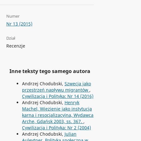
Numer
Nr 13 (2015)
Dział
Recenzje
Inne teksty tego samego autora
Andrzej Chodubski,
Szwecja jako
przestrzeń napływu migrantów
,
Cywilizacja i Polityka: Nr 14 (2016)
Andrzej Chodubski,
Henryk
Machel, Więzienie jako instytucja
karna i resocjalizacyjna, Wydawca
Arche, Gdańsk 2003, ss. 367.
,
Cywilizacja i Polityka: Nr 2 (2004)
Andrzej Chodubski,
Julian
Auleytner, Polityka społeczna w