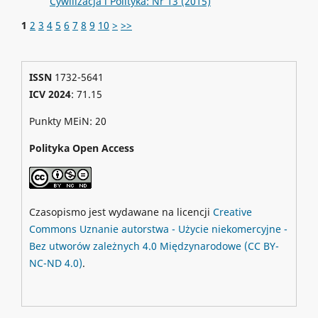
Cywilizacja i Polityka: Nr 13 (2015)
1
2
3
4
5
6
7
8
9
10
>
>>
ISSN
1732-5641
ICV 2024
: 71.15
Punkty MEiN: 20
Polityka Open Access
Czasopismo jest wydawane na licencji
Creative
Commons
Uznanie autorstwa - Użycie niekomercyjne -
Bez utworów zależnych 4.0 Międzynarodowe
(CC BY-
NC-ND 4.0)
.