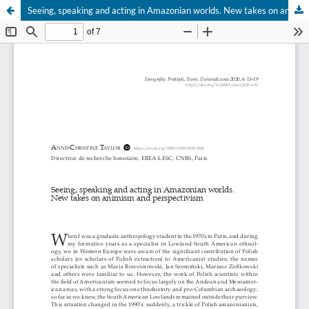
Seeing, speaking and acting in Amazonian worlds. New takes on animism and perspectivism