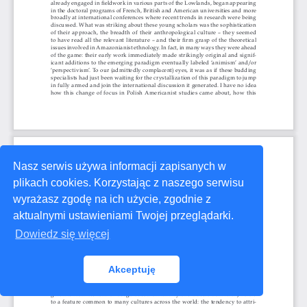
Nasz serwis używa informacji zapisanych w
plikach cookies. Korzystając z naszego serwisu
wyrażasz zgodę na ich użycie, zgodnie z
aktualnymi ustawieniami Twojej przeglądarki.
Dowiedz się więcej
Akceptuję