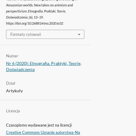
Amazonian worlds. New takes on animism and
perspectivism.
Etnografia. Praktyki, Teorie,
Doświadczenia
, (6), 13–19.
https://doi.org/10.26881/etno.2020.6.02
Formaty cytowań
Numer
Nr 6 (2020): Etnografia. Praktyki, Teorie,
Doświadczenia
Dział
Artykuły
Licencja
Czasopismo wydawane jest na licencji
Creative Commons Uznanie autorstwa-Na