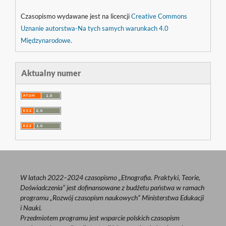
Czasopismo wydawane jest na licencji
Creative Commons
Uznanie autorstwa-Na tych samych warunkach 4.0
Międzynarodowe.
Aktualny numer
W latach 2022–2024 czasopismo „Etnografia. Praktyki, Teorie,
Doświadczenia” jest dofinansowane z budżetu państwa w ramach
programu „Rozwój czasopism naukowych” Ministerstwa Edukacji
i Nauki.
Przedmiotem programu jest wsparcie polskich czasopism