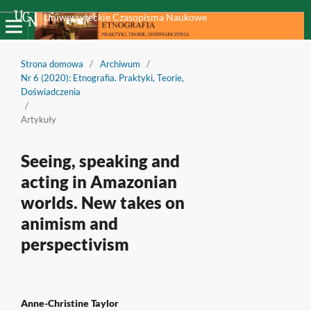
Uniwersyteckie Czasopisma Naukowe
Strona domowa
/
Archiwum
/
Nr 6 (2020): Etnografia. Praktyki, Teorie,
Doświadczenia
/
Artykuły
Seeing, speaking and
acting in Amazonian
worlds. New takes on
animism and
perspectivism
Anne-Christine Taylor