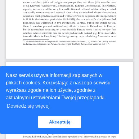
Nasz serwis używa informacji zapisanych w
plikach cookies. Korzystając z naszego serwisu
wyrażasz zgodę na ich użycie, zgodnie z
aktualnymi ustawieniami Twojej przeglądarki.
Dowiedz się więcej
Akceptuję