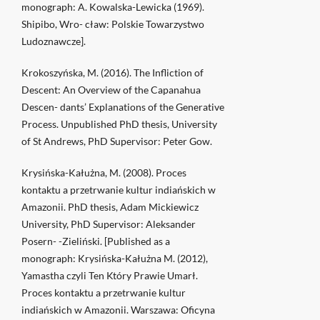
monograph: A. Kowalska-Lewicka (1969).
Shipibo, Wro- cław: Polskie Towarzystwo
Ludoznawcze].
Krokoszyńska, M. (2016). The Infliction of
Descent: An Overview of the Capanahua
Descen- dants’ Explanations of the Generative
Process. Unpublished PhD thesis, University
of St Andrews, PhD Supervisor: Peter Gow.
Krysińska-Kałużna, M. (2008). Proces
kontaktu a przetrwanie kultur indiańskich w
Amazonii. PhD thesis, Adam Mickiewicz
University, PhD Supervisor: Aleksander
Posern- -Zieliński. [Published as a
monograph: Krysińska-Kałużna M. (2012),
Yamastha czyli Ten Który Prawie Umarł.
Proces kontaktu a przetrwanie kultur
indiańskich w Amazonii. Warszawa: Oficyna