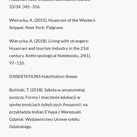
33/34, 345–356.
Wierucka, A. (2015). Huaorani of the Western
Snippet. New York: Palgrave.
Wierucka, A. (2018). Living with strangers:
Huaorani and tourism industry in the 21st
century. Anthropological Notebooks, 24(1),
97–110.
DISSERTATIONS Habilitation theses
Buliński, T. (2018). Szkoła w amazońskiej
puszczy. Formy i znaczenie edukacji w
społecznościach tubylczych Amazonii: na
przykładzie Indian E’ñepá z Wenezueli.
Gdańsk: Wydawnictwo Uniwersytetu
Gdańskiego.