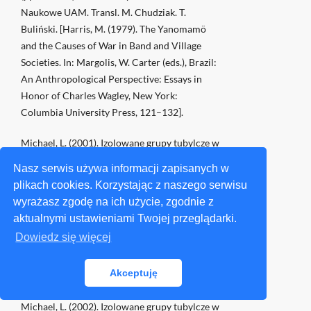
Naukowe UAM. Transl. M. Chudziak. T.
Buliński. [Harris, M. (1979). The Yanomamö
and the Causes of War in Band and Village
Societies. In: Margolis, W. Carter (eds.), Brazil:
An Anthropological Perspective: Essays in
Honor of Charles Wagley, New York:
Columbia University Press, 121–132].
Michael, L. (2001). Izolowane grupy tubylcze w
regionie górnego biegu rzeki Purús. Raport
Nasz serwis używa informacji zapisanych w
organizacji Cabeceras. Część I. W: Tawacin,
plikach cookies. Korzystając z naszego serwisu
4(56), 36–43. Transl. K. Świerk. [Lev M.
wyrażasz zgodę na ich użycie, zgodnie z
(1999a). Isolated Indigenous Groups of the
aktualnymi ustawieniami Twojej przeglądarki.
Upper Río Purús Region. A Cabeceras Aid
Dowiedz się więcej
Project Report.
http://www.cabeceras.org/purusrpt.htm
Akceptuję
(accessed DATA)].
Michael, L. (2002). Izolowane grupy tubylcze w