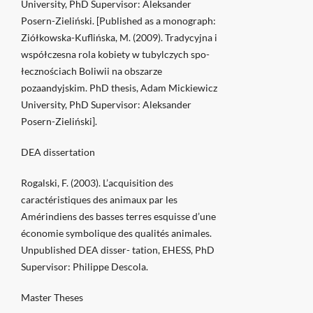
University, PhD Supervisor: Aleksander
Posern-Zieliński. [Published as a monograph:
Ziółkowska-Kuflińska, M. (2009). Tradycyjna i
współczesna rola kobiety w tubylczych spo-
łecznościach Boliwii na obszarze
pozaandyjskim. PhD thesis, Adam Mickiewicz
University, PhD Supervisor: Aleksander
Posern-Zieliński].
DEA dissertation
Rogalski, F. (2003). L’acquisition des
caractéristiques des animaux par les
Amérindiens des basses terres esquisse d’une
économie symbolique des qualités animales.
Unpublished DEA disser- tation, EHESS, PhD
Supervisor: Philippe Descola.
Master Theses