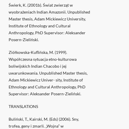
Świerk, K. (2001b). Świat zwierząt w
wyobrażeniach Indian Amazonii. Unpublished
Master thesis, Adam Mickiewicz University,
Institute of Ethnology and Cultural
Anthropology, PhD Supervisor: Aleksander
Posern-Zieliński.
Ziółkowska-Kuflińska, M. (1999).
Współczesna sytuacja etno-kulturowa
boliwijskich Indian Chacobo i jej
uwarunkowania. Unpublished Master thesis,
Adam Mickiewicz Univer- sity, Institute of
Ethnology and Cultural Anthropology, PhD
Supervisor: Aleksander Posern-Zieliński.
TRANSLATIONS
Buliński, T., Kairski, M. (Eds) (2006). Sny,
trofea, geny i zmarli. „Wojna” w