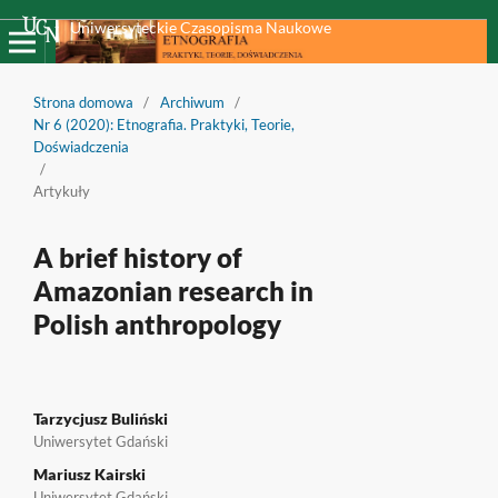
Uniwersyteckie Czasopisma Naukowe
Strona domowa
/
Archiwum
/
Nr 6 (2020): Etnografia. Praktyki, Teorie,
Doświadczenia
/
Artykuły
A brief history of
Amazonian research in
Polish anthropology
Tarzycjusz Buliński
Uniwersytet Gdański
Mariusz Kairski
Uniwersytet Gdański