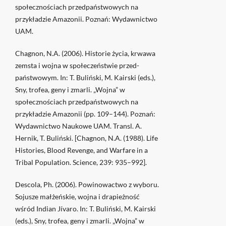
społecznościach przedpaństwowych na
przykładzie Amazonii. Poznań: Wydawnictwo
UAM.
Chagnon, N.A. (2006). Historie życia, krwawa
zemsta i wojna w społeczeństwie przed-
państwowym. In: T. Buliński, M. Kairski (eds.),
Sny, trofea, geny i zmarli. „Wojna” w
społecznościach przedpaństwowych na
przykładzie Amazonii (pp. 109–144). Poznań:
Wydawnictwo Naukowe UAM. Transl. A.
Hernik, T. Buliński. [Chagnon, N.A. (1988). Life
Histories, Blood Revenge, and Warfare in a
Tribal Population. Science, 239: 935–992].
Descola, Ph. (2006). Powinowactwo z wyboru.
Sojusze małżeńskie, wojna i drapieżność
wśród Indian Jívaro. In: T. Buliński, M. Kairski
(eds.), Sny, trofea, geny i zmarli. „Wojna” w