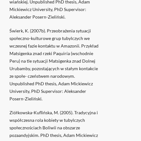
wiańskiej. Unpublished PhD thesis, Adam
Mickiewicz University, PhD Supervisor:
Aleksander Posern-Zieliński.
Świerk, K. (2007b). Przeobrażenia sytuacji
społeczno-kulturowe grup tubylczych we
wczesnej fazie kontaktu w Amazonii. Przykład
Matsigenka znad rzeki Paquiría (wschodnie
Peru) na tle sytuacji Matsigenka znad Dolnej
Urubamby, pozostających w stałym kontakcie
ze społe- czeństwem narodowym.
Unpublished PhD thesis, Adam Mickiewicz
University, PhD Supervisor: Aleksander
Posern-Zieliński.
Ziółkowska-Kuflińska, M. (2005). Tradycyjna i
współczesna rola kobiety w tubylczych
społecznościach Boliwii na obszarze
pozaandyjskim. PhD thesis, Adam Mickiewicz