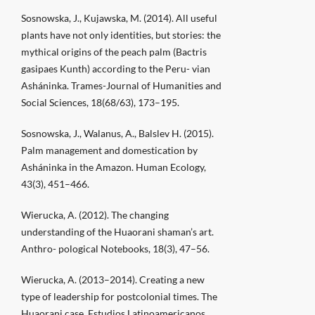
Sosnowska, J., Kujawska, M. (2014). All useful
plants have not only identities, but stories: the
mythical origins of the peach palm (Bactris
gasipaes Kunth) according to the Peru- vian
Asháninka. Trames-Journal of Humanities and
Social Sciences, 18(68/63), 173–195.
Sosnowska, J., Walanus, A., Balslev H. (2015).
Palm management and domestication by
Asháninka in the Amazon. Human Ecology,
43(3), 451–466.
Wierucka, A. (2012). The changing
understanding of the Huaorani shaman’s art.
Anthro- pological Notebooks, 18(3), 47–56.
Wierucka, A. (2013–2014). Creating a new
type of leadership for postcolonial times. The
Huaorani case. Estudios Latinoamericanos,