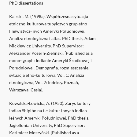
PhD dissertations
Kairski, M. (1998a). Współczesna sytuacja
etniczno-kulturowa tubylczych grup etno-
lingwistycz- nych Ameryki Południowej.
Analiza etnologiczna i atlas. PhD thesis, Adam
Mickiewicz University, PhD Supervisor:
Aleksander Posern-Zieliński. [Published as a
mono- graph: Indianie Ameryki Środkowej i
Południowej. Demografia, rozmieszczenie,
sytuacja etno-kulturowa, Vol. 1: Analiza
etnologiczna, Vol. 2: Indeksy. Poznań,
Warszawa: Cesla].
Kowalska-Lewicka, A. (1950). Zarys kultury
Indian Shipibo na tle kultur innych Indian
leśnych Ameryki Południowej. PhD thesis,
Jagiellonian University, PhD Supervisor:
Kazimierz Moszyński. [Published as a