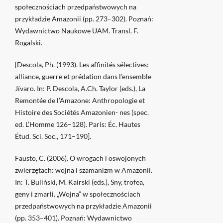
społecznościach przedpaństwowych na
przykładzie Amazonii (pp. 273–302). Poznań:
Wydawnictwo Naukowe UAM. Transl. F.
Rogalski.
[Descola, Ph. (1993). Les affinités sélectives:
alliance, guerre et prédation dans l’ensemble
Jívaro. In: P. Descola, A.Ch. Taylor (eds.), La
Remontée de l’Amazone: Anthropologie et
Histoire des Sociétés Amazonien- nes (spec.
ed. L’Homme 126–128). Paris: Éc. Hautes
Étud. Sci. Soc., 171–190].
Fausto, C. (2006). O wrogach i oswojonych
zwierzętach: wojna i szamanizm w Amazonii.
In: T. Buliński, M. Kairski (eds.), Sny, trofea,
geny i zmarli. „Wojna” w społecznościach
przedpaństwowych na przykładzie Amazonii
(pp. 353–401). Poznań: Wydawnictwo