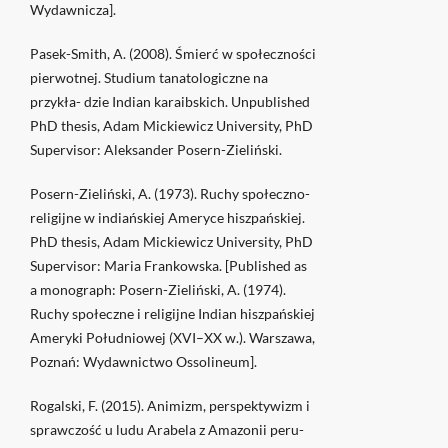
Wydawnicza].
Pasek-Smith, A. (2008). Śmierć w społeczności
pierwotnej. Studium tanatologiczne na
przykła- dzie Indian karaibskich. Unpublished
PhD thesis, Adam Mickiewicz University, PhD
Supervisor: Aleksander Posern-Zieliński.
Posern-Zieliński, A. (1973). Ruchy społeczno-
religijne w indiańskiej Ameryce hiszpańskiej.
PhD thesis, Adam Mickiewicz University, PhD
Supervisor: Maria Frankowska. [Published as
a monograph: Posern-Zieliński, A. (1974).
Ruchy społeczne i religijne Indian hiszpańskiej
Ameryki Południowej (XVI–XX w.). Warszawa,
Poznań: Wydawnictwo Ossolineum].
Rogalski, F. (2015). Animizm, perspektywizm i
sprawczość u ludu Arabela z Amazonii peru-