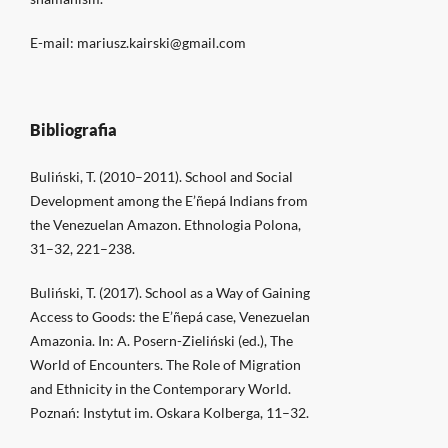
E-mail: mariusz.kairski@gmail.com
Bibliografia
Buliński, T. (2010–2011). School and Social
Development among the E’ñepá Indians from
the Venezuelan Amazon. Ethnologia Polona,
31–32, 221–238.
Buliński, T. (2017). School as a Way of Gaining
Access to Goods: the E’ñepá case, Venezuelan
Amazonia. In: A. Posern-Zieliński (ed.), The
World of Encounters. The Role of Migration
and Ethnicity in the Contemporary World.
Poznań: Instytut im. Oskara Kolberga, 11–32.