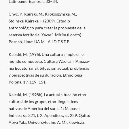
Latinoamericanos, t. 33–34.
Chyc, P., Kairski, M., Krokoszyńska, M.,
Stoińska-Kairska, I. (2009). Estudio
antropológico para crear la propuesta de la
reserva territorial Yavarí−Mirím (Loreto).
Poznań, Lima: UA M - A I D E S E P.
Kairski, M. (1996). Una cultura simple en el
mundo compuesto. Cultura Waorani (Amazo-
nia Ecuatoriana): Situacion actual, problemas
y perspectivas de su duracion. Ethnologia
Polona, 19, 119–151.
Kairski, M. (1998b). La actual situación etno-
cultural de los grupos etno-linguisticos
nativos de America del sur, t. 1: Mapas e
Indices, ss. 321, t. 2: Apendices, ss. 229. Quito:
Abya Yala, Uniwersytet im. A. Mickiewicza.