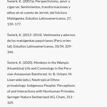
Świerk, K. (2007a). Perspectivismo, amor y
cigarras: Sentimientos, transformaciones y
ethos en el cuento de Jerinti, del folclore
Matsigenka. Estudios Latinoamericanos, 27,
139–177.
Świerk, K. (2013–2014). Vestimenta y adornos
de los matsigenkas paquirianos (Perú orien-
tal). Estudios Latinoamericanos, 33/34, 329–
344.
Świerk, K. (2020). Monkeys in the Wampis
(Huambisa) Life and Cosmology in the Peru-
vian Amazonian Rainforest. In: B. Urbani, M.
Lizarralde (eds.), Neotropical Ethno-
primatology: Indigenous Peoples’ Perceptions
of and Interactions with Nonhuman Primates.
Springer Nature Switzerland AG, Cham, 311–
329.