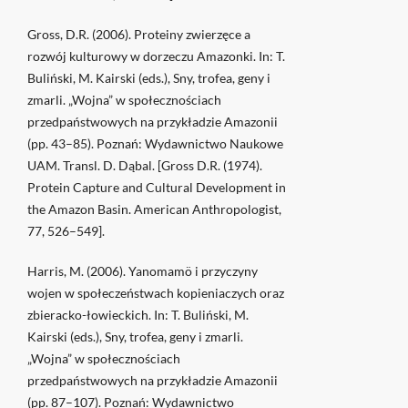
Gross, D.R. (2006). Proteiny zwierzęce a
rozwój kulturowy w dorzeczu Amazonki. In: T.
Buliński, M. Kairski (eds.), Sny, trofea, geny i
zmarli. „Wojna” w społecznościach
przedpaństwowych na przykładzie Amazonii
(pp. 43–85). Poznań: Wydawnictwo Naukowe
UAM. Transl. D. Dąbal. [Gross D.R. (1974).
Protein Capture and Cultural Development in
the Amazon Basin. American Anthropologist,
77, 526–549].
Harris, M. (2006). Yanomamö i przyczyny
wojen w społeczeństwach kopieniaczych oraz
zbieracko-łowieckich. In: T. Buliński, M.
Kairski (eds.), Sny, trofea, geny i zmarli.
„Wojna” w społecznościach
przedpaństwowych na przykładzie Amazonii
(pp. 87–107). Poznań: Wydawnictwo