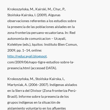
Krokoszyńska, M., Kairski, M., Chyc, P.,
Stoińska-Kairska, I. (2009). Algunas
observaciones referentes a los estudios sobre
la presencia de las poblaciones aislades en la
zona fronteriza peruano-ecuatoriana. In: Red
autonomia de comunicacion – Ucayali,
Kolektyw (eds.), Iquitos: Instituto Bien Comun,
2009, pp. 1–14, online:
http://reducayali.blogspot
.
com/2009/06/napo-tigre-estudios-sobre-la-
presencia.html (accessed DATA).
Krokoszyńska, M., Stoińska-Kairska, I.,
Martyniak, A. (2006–2007). Indígenas aislados
en la Sierra del Divisor (Zona fronteriza Perú-
Brasil). Informe sobre la presencia de los
grupos indígenas en la situación de
aislamiento voluntario en los afluentes