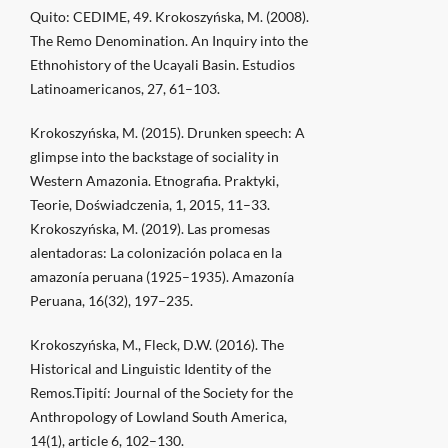
Quito: CEDIME, 49. Krokoszyńska, M. (2008).
The Remo Denomination. An Inquiry into the
Ethnohistory of the Ucayali Basin. Estudios
Latinoamericanos, 27, 61–103.
Krokoszyńska, M. (2015). Drunken speech: A
glimpse into the backstage of sociality in
Western Amazonia. Etnografia. Praktyki,
Teorie, Doświadczenia, 1, 2015, 11–33.
Krokoszyńska, M. (2019). Las promesas
alentadoras: La colonización polaca en la
amazonía peruana (1925–1935). Amazonía
Peruana, 16(32), 197–235.
Krokoszyńska, M., Fleck, D.W. (2016). The
Historical and Linguistic Identity of the
Remos.Tipití: Journal of the Society for the
Anthropology of Lowland South America,
14(1), article 6, 102–130.