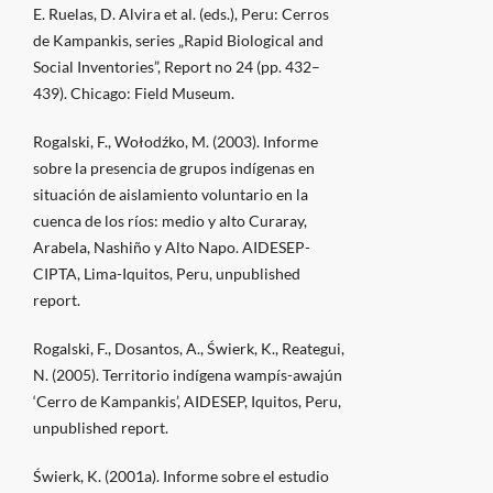
E. Ruelas, D. Alvira et al. (eds.), Peru: Cerros
de Kampankis, series „Rapid Biological and
Social Inventories”, Report no 24 (pp. 432–
439). Chicago: Field Museum.
Rogalski, F., Wołodźko, M. (2003). Informe
sobre la presencia de grupos indígenas en
situación de aislamiento voluntario en la
cuenca de los ríos: medio y alto Curaray,
Arabela, Nashiño y Alto Napo. AIDESEP-
CIPTA, Lima-Iquitos, Peru, unpublished
report.
Rogalski, F., Dosantos, A., Świerk, K., Reategui,
N. (2005). Territorio indígena wampís-awajún
‘Cerro de Kampankis’, AIDESEP, Iquitos, Peru,
unpublished report.
Świerk, K. (2001a). Informe sobre el estudio