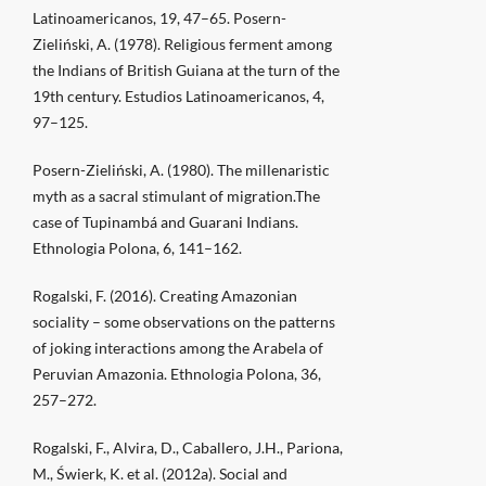
Latinoamericanos, 19, 47–65. Posern-
Zieliński, A. (1978). Religious ferment among
the Indians of British Guiana at the turn of the
19th century. Estudios Latinoamericanos, 4,
97–125.
Posern-Zieliński, A. (1980). The millenaristic
myth as a sacral stimulant of migration.The
case of Tupinambá and Guarani Indians.
Ethnologia Polona, 6, 141–162.
Rogalski, F. (2016). Creating Amazonian
sociality – some observations on the patterns
of joking interactions among the Arabela of
Peruvian Amazonia. Ethnologia Polona, 36,
257–272.
Rogalski, F., Alvira, D., Caballero, J.H., Pariona,
M., Świerk, K. et al. (2012a). Social and