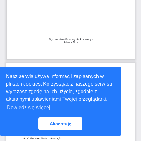
Nasz serwis używa informacji zapisanych w
plikach cookies. Korzystając z naszego serwisu
wyrażasz zgodę na ich użycie, zgodnie z
aktualnymi ustawieniami Twojej przeglądarki.
Dowiedz się więcej
Akceptuję