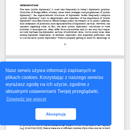
Nasz serwis używa informacji zapisanych w
plikach cookies. Korzystając z naszego serwisu
wyrażasz zgodę na ich użycie, zgodnie z
aktualnymi ustawieniami Twojej przeglądarki.
Dowiedz się więcej
Akceptuję