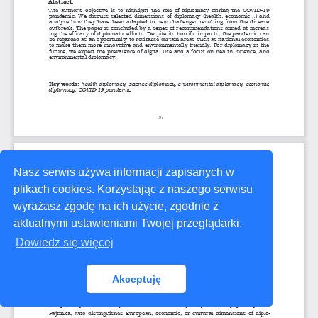
Nasz serwis używa informacji zapisanych w
plikach cookies. Korzystając z naszego serwisu
wyrażasz zgodę na ich użycie, zgodnie z
aktualnymi ustawieniami Twojej przeglądarki.
Dowiedz się więcej
Akceptuję