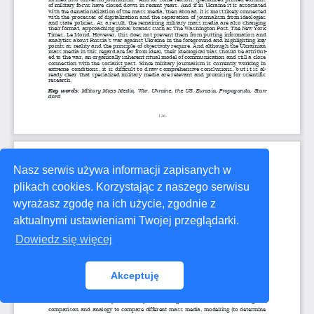
Nasz serwis używa informacji zapisanych w
plikach cookies. Korzystając z naszego serwisu
wyrażasz zgodę na ich użycie, zgodnie z
aktualnymi ustawieniami Twojej przeglądarki.
Dowiedz się więcej
Akceptuję