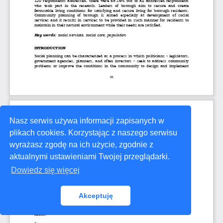
Nasz serwis używa informacji zapisanych w
plikach cookies. Korzystając z naszego serwisu
wyrażasz zgodę na ich użycie, zgodnie z
aktualnymi ustawieniami Twojej przeglądarki.
Dowiedz się więcej
Akceptuję