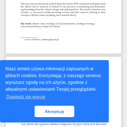
Nasz serwis używa informacji zapisanych w
plikach cookies. Korzystając z naszego serwisu
wyrażasz zgodę na ich użycie, zgodnie z
aktualnymi ustawieniami Twojej przeglądarki.
Dowiedz się więcej
Akceptuję