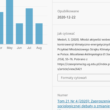
Opublikowane
2020-12-22
Jak cytować
Medoń, S. (2020). Młodzi aktywiści wobe
kontrowersji klimatyczno-energetycznyc
Przykład Młodzieżowego Strajku Klimat
w Polsce.
Miscellanea Anthropologica Et So
21
(4), 55–76. Pobrano z
https://czasopisma.bg.ug.edu.pl/index
s/article/view/6421
Formaty cytowań
Numer
Tom 21 Nr 4 (2020): Zaproszeni
socjologicznej debaty o zmianie