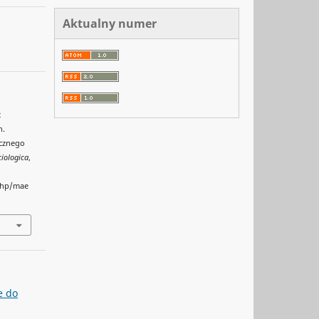
Aktualny numer
c
h.
ycznego
ciologica
,
.php/mae
e do