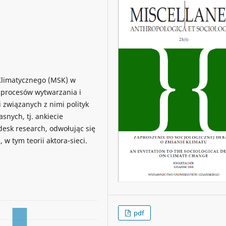
Klimatycznego (MSK) w
 procesów wytwarzania i
 związanych z nimi polityk
snych, tj. ankiecie
esk research, odwołując się
 w tym teorii aktora-sieci.
pdf