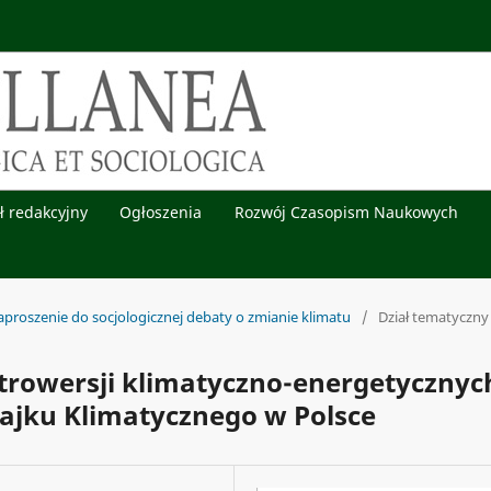
ł redakcyjny
Ogłoszenia
Rozwój Czasopism Naukowych
aproszenie do socjologicznej debaty o zmianie klimatu
/
Dział tematyczny
trowersji klimatyczno-energetycznyc
ajku Klimatycznego w Polsce