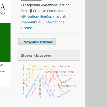
Czasopismo wydawane jest na
licencji
Creative Commons
Attribution-NonCommercial-
ShareAlike 4.0 International
License
.
Przesyłanie tekstów
Słowa kluczowe
konsumpcja kulturowa
gdańszczanie
kontrolowanie
internet a pole medyczne
zarządzanie granicami
polska
hipoterapia
zaufanie
życie codzienne
przestrzeń społeczna
autonomia
patos
parkowanie
kapitał dla zdrowia
naród
dyskurs
robienie narodu
scena miejsca
kaszubi
strukturacja
więźniowie
birla mandir