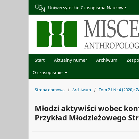
Uniwersyteckie Czasopisma Naukowe
Start
Aktualny numer
Archiwum
Zespó
O czasopiśmie
Strona domowa
/
Archiwum
/
Tom 21 Nr 4 (2020): Z
Młodzi aktywiści wobec kon
Przykład Młodzieżowego Str