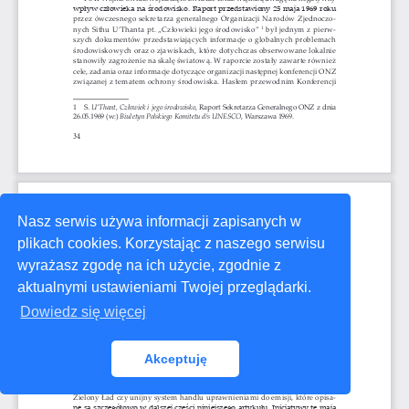
Nasz serwis używa informacji zapisanych w
plikach cookies. Korzystając z naszego serwisu
wyrażasz zgodę na ich użycie, zgodnie z
aktualnymi ustawieniami Twojej przeglądarki.
Dowiedz się więcej
Akceptuję