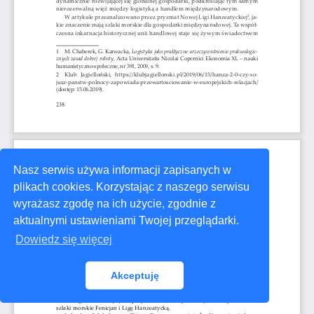
Nasz serwis używa informacji zapisanych w
plikach cookies. Korzystając z naszego serwisu
wyrażasz zgodę na ich użycie, zgodnie z
aktualnymi ustawieniami Twojej przeglądarki.
Dowiedz się więcej
Akceptuję