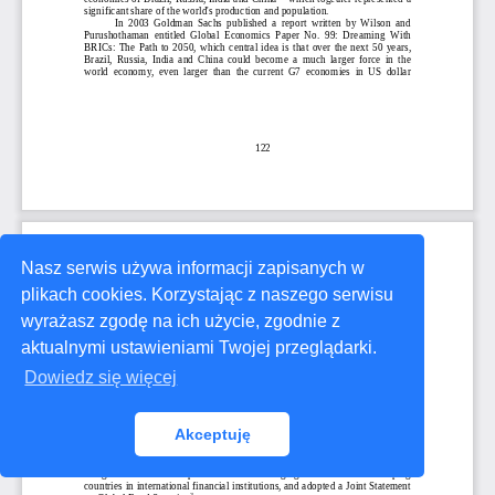
Nasz serwis używa informacji zapisanych w
plikach cookies. Korzystając z naszego serwisu
wyrażasz zgodę na ich użycie, zgodnie z
aktualnymi ustawieniami Twojej przeglądarki.
Dowiedz się więcej
Akceptuję