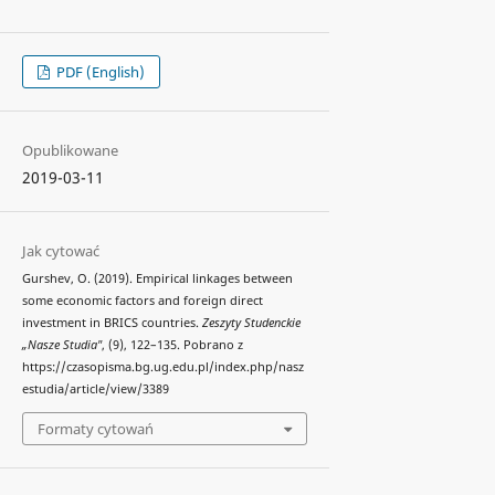
PDF (English)
Opublikowane
2019-03-11
Jak cytować
Gurshev, O. (2019). Empirical linkages between
some economic factors and foreign direct
investment in BRICS countries.
Zeszyty Studenckie
„Nasze Studia"
, (9), 122–135. Pobrano z
https://czasopisma.bg.ug.edu.pl/index.php/nasz
estudia/article/view/3389
Formaty cytowań