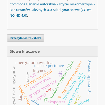
Commons
Uznanie autorstwa - Użycie niekomercyjne -
Bez utworów zależnych 4.0 Międzynarodowe
(CC BY-
NC-ND 4.0)
.
Przesyłanie tekstów
Słowa kluczowe
fundusze inwestycyjne
ulga technologiczna
energia odnawialna
system finansowy
user experience
przyszłość magazynów
keynes
handel emisjami
defi
nft
fcp
sicav
nwestycja greenfield
e‐commerce
google analytics
luksemburg
koszt fiskalny
knc
opcja
web3
ux
dao
ets
hyperloop
ucits
eksporter