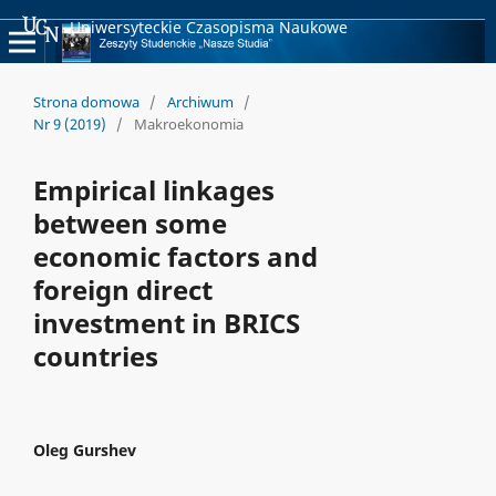
Uniwersyteckie Czasopisma Naukowe
Strona domowa
/
Archiwum
/
Nr 9 (2019)
/
Makroekonomia
Empirical linkages
between some
economic factors and
foreign direct
investment in BRICS
countries
Oleg Gurshev