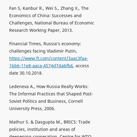
Fan S, Kanbur R., Wei S., Zhang X., The
Economics of China: Successes and
Challenges, National Bureau of Economic
Research Working Paper, 2013.
Financial Times, Russia’s economy:
challenges facing Vladimir Putin,
https://www.ft.com/content/3aac3faa-
1bb6-11e8-aaca-4574d7dabfb6
, access
date 30.10.2018.
Ledeneva A., How Russia Really Works:
The Informal Practices that Shaped Post-
Soviet Politics and Business, Cornell
University Press, 2006.
Mathur S. & Dasgupta M., BRICS: Trade
policies, institution and areas of
deepening cooperation, Centre for WTO