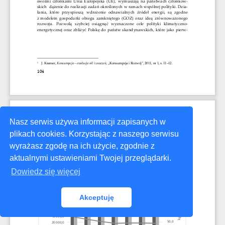
Nasz serwis używa informacji zapisanych w
plikach cookies. Korzystając z naszego serwisu
wyrażasz zgodę na ich użycie, zgodnie z
aktualnymi ustawieniami Twojej przeglądarki.
Dowiedz się więcej
Akceptuję