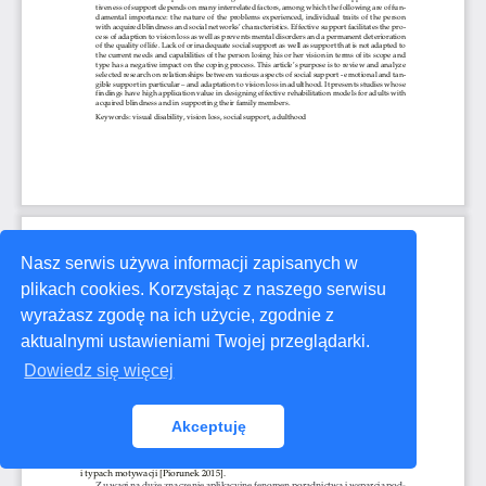
Nasz serwis używa informacji zapisanych w
plikach cookies. Korzystając z naszego serwisu
wyrażasz zgodę na ich użycie, zgodnie z
aktualnymi ustawieniami Twojej przeglądarki.
Dowiedz się więcej
Akceptuję