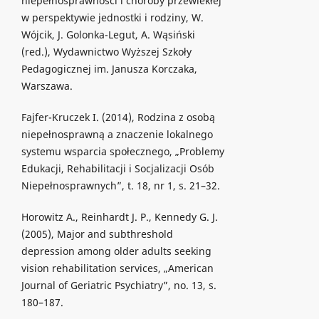
niepełnosprawności i choroby przewlekłej
w perspektywie jednostki i rodziny, W.
Wójcik, J. Golonka-Legut, A. Wąsiński
(red.), Wydawnictwo Wyższej Szkoły
Pedagogicznej im. Janusza Korczaka,
Warszawa.
Fajfer-Kruczek I. (2014), Rodzina z osobą
niepełnosprawną a znaczenie lokalnego
systemu wsparcia społecznego, „Problemy
Edukacji, Rehabilitacji i Socjalizacji Osób
Niepełnosprawnych”, t. 18, nr 1, s. 21–32.
Horowitz A., Reinhardt J. P., Kennedy G. J.
(2005), Major and subthreshold
depression among older adults seeking
vision rehabilitation services, „American
Journal of Geriatric Psychiatry”, no. 13, s.
180–187.