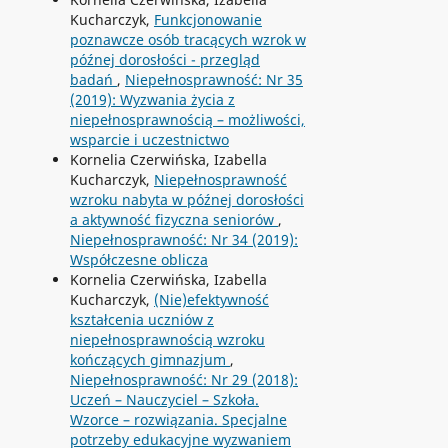
Kucharczyk,
Funkcjonowanie
poznawcze osób tracących wzrok w
późnej dorosłości - przegląd
badań
,
Niepełnosprawność: Nr 35
(2019): Wyzwania życia z
niepełnosprawnością – możliwości,
wsparcie i uczestnictwo
Kornelia Czerwińska, Izabella
Kucharczyk,
Niepełnosprawność
wzroku nabyta w późnej dorosłości
a aktywność fizyczna seniorów
,
Niepełnosprawność: Nr 34 (2019):
Współczesne oblicza
Kornelia Czerwińska, Izabella
Kucharczyk,
(Nie)efektywność
kształcenia uczniów z
niepełnosprawnością wzroku
kończących gimnazjum
,
Niepełnosprawność: Nr 29 (2018):
Uczeń – Nauczyciel – Szkoła.
Wzorce – rozwiązania. Specjalne
potrzeby edukacyjne wyzwaniem