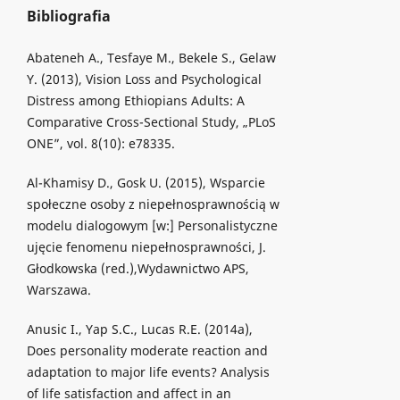
Bibliografia
Abateneh A., Tesfaye M., Bekele S., Gelaw
Y. (2013), Vision Loss and Psychological
Distress among Ethiopians Adults: A
Comparative Cross-Sectional Study, „PLoS
ONE”, vol. 8(10): e78335.
Al-Khamisy D., Gosk U. (2015), Wsparcie
społeczne osoby z niepełnosprawnością w
modelu dialogowym [w:] Personalistyczne
ujęcie fenomenu niepełnosprawności, J.
Głodkowska (red.),Wydawnictwo APS,
Warszawa.
Anusic I., Yap S.C., Lucas R.E. (2014a),
Does personality moderate reaction and
adaptation to major life events? Analysis
of life satisfaction and affect in an