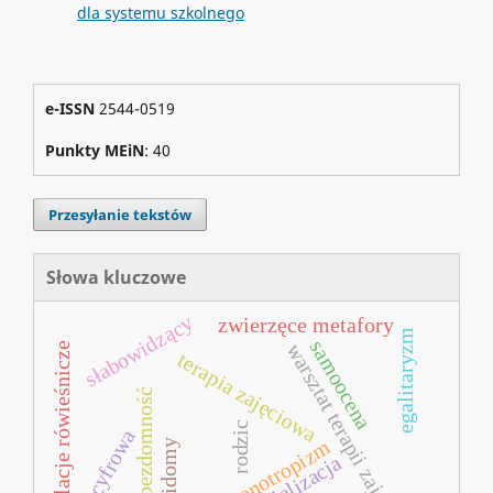
dla systemu szkolnego
e-ISSN
2544-0519
Punkty MEiN
: 40
Przesyłanie tekstów
Słowa kluczowe
słabowidzący
zwierzęce metafory
egalitaryzm
samoocena
warsztat terapii zajęciowej
relacje rówieśnicze
terapia zajęciowa
bezdomność
rodzic
era cyfrowa
monotropizm
niewidomy
socjalizacja