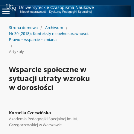
Uniwersyteckie Czasopisma Naukowe
Strona domowa
/
Archiwum
/
Nr 30 (2018): Konteksty niepełnosprawności.
Prawo – wsparcie – zmiana
/
Artykuły
Wsparcie społeczne w
sytuacji utraty wzroku
w dorosłości
Kornelia Czerwińska
Akademia Pedagogiki Specjalnej im. M.
Grzegorzewskiej w Warszawie