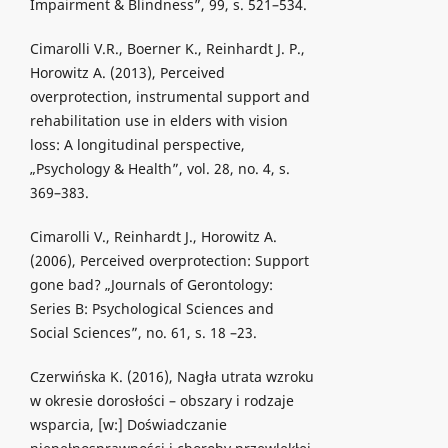
Impairment & Blindness”, 99, s. 521–534.
Cimarolli V.R., Boerner K., Reinhardt J. P.,
Horowitz A. (2013), Perceived
overprotection, instrumental support and
rehabilitation use in elders with vision
loss: A longitudinal perspective,
„Psychology & Health”, vol. 28, no. 4, s.
369–383.
Cimarolli V., Reinhardt J., Horowitz A.
(2006), Perceived overprotection: Support
gone bad? „Journals of Gerontology:
Series B: Psychological Sciences and
Social Sciences”, no. 61, s. 18 –23.
Czerwińska K. (2016), Nagła utrata wzroku
w okresie dorosłości – obszary i rodzaje
wsparcia, [w:] Doświadczanie