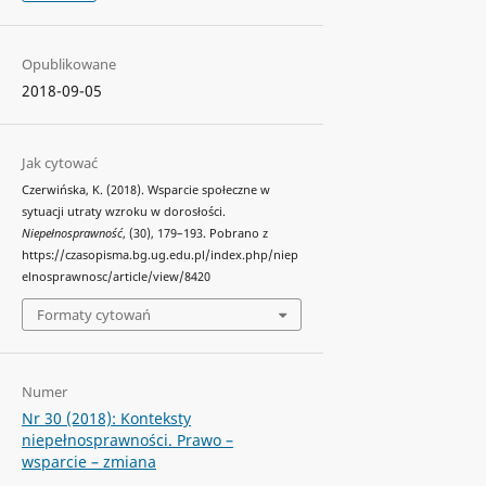
Opublikowane
2018-09-05
Jak cytować
Czerwińska, K. (2018). Wsparcie społeczne w
sytuacji utraty wzroku w dorosłości.
Niepełnosprawność
, (30), 179–193. Pobrano z
https://czasopisma.bg.ug.edu.pl/index.php/niep
elnosprawnosc/article/view/8420
Formaty cytowań
Numer
Nr 30 (2018): Konteksty
niepełnosprawności. Prawo –
wsparcie – zmiana