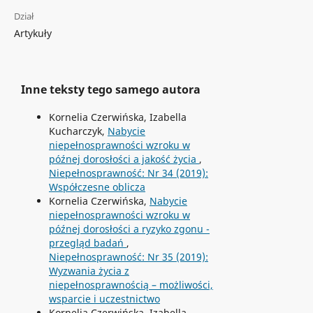
Dział
Artykuły
Inne teksty tego samego autora
Kornelia Czerwińska, Izabella
Kucharczyk,
Nabycie
niepełnosprawności wzroku w
późnej dorosłości a jakość życia
,
Niepełnosprawność: Nr 34 (2019):
Współczesne oblicza
Kornelia Czerwińska,
Nabycie
niepełnosprawności wzroku w
późnej dorosłości a ryzyko zgonu -
przegląd badań
,
Niepełnosprawność: Nr 35 (2019):
Wyzwania życia z
niepełnosprawnością – możliwości,
wsparcie i uczestnictwo
Kornelia Czerwińska, Izabella