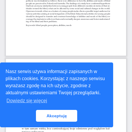
Nasz serwis używa informacji zapisanych w
plikach cookies. Korzystając z naszego serwisu
wyrażasz zgodę na ich użycie, zgodnie z
aktualnymi ustawieniami Twojej przeglądarki.
Dowiedz się więcej
Akceptuję