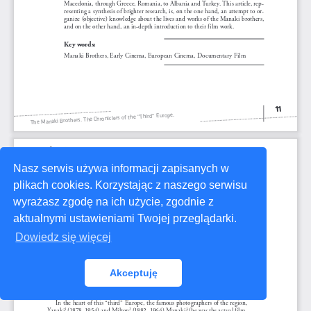
Nasz serwis używa informacji zapisanych w
plikach cookies. Korzystając z naszego serwisu
wyrażasz zgodę na ich użycie, zgodnie z
aktualnymi ustawieniami Twojej przeglądarki.
Dowiedz się więcej
Akceptuję