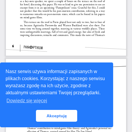
Nasz serwis używa informacji zapisanych w
plikach cookies. Korzystając z naszego serwisu
wyrażasz zgodę na ich użycie, zgodnie z
aktualnymi ustawieniami Twojej przeglądarki.
Dowiedz się więcej
Akceptuję