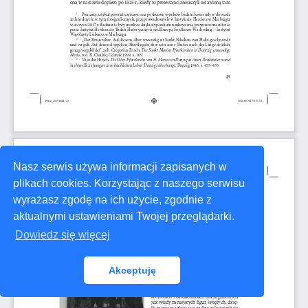
Nasz serwis używa informacji zapisanych w
plikach cookies. Korzystając z naszego serwisu
wyrażasz zgodę na ich użycie, zgodnie z
aktualnymi ustawieniami Twojej przeglądarki.
Dowiedz się więcej
Akceptuję