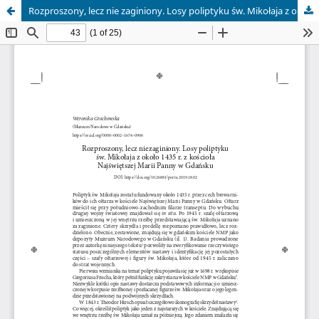
Rozproszony, lecz nie zaginiony. Losy poliptyku św. Mikołaja z około 1435 roku z kościoła Najświętszej Marii Panny w Gdańsku