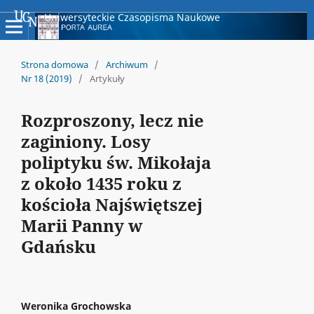
Uniwersyteckie Czasopisma Naukowe
Strona domowa
/
Archiwum
/
Nr 18 (2019)
/
Artykuły
Rozproszony, lecz nie
zaginiony. Losy
poliptyku św. Mikołaja
z około 1435 roku z
kościoła Najświętszej
Marii Panny w
Gdańsku
Weronika Grochowska