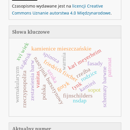
Czasopismo wydawane jest na
licencji Creative
Commons Uznanie autorstwa 4.0 Międzynarodowe
.
Słowa kluczowe
xvi wiek
kamienice mieszczańskie
karl meyerheim
spinoza
sząbruk
warmia
naszyjnik bursztynowy
patronat
friedrich fischer
zestawienia barw
fasady
rzeźba
wernakularyzm
schematy barwne
sztuka
rodzice
rzeczypospolita
vanitas
kamień
gotyk
tynk
polska
sopot
fijnschilders
nsdap
Aktualny numer