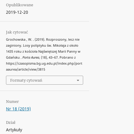
Opublikowane
2019-12-20
Jak cytować
Grochowska , W. . (2019). Rozproszony, lecz nie
zaginiony. Losy poliptyku św. Mikołaja z około
1435 roku z kościoła Najświętszej Marii Panny w
Gdańsku .
Porta Aurea
, (18), 43–67. Pobrano z
https://czasopisma.bg.ug.edu.pl/index.php/port
aaurea/article/view/3815
Formaty cytowań
Numer
Nr 18 (2019)
Dział
Artykuły