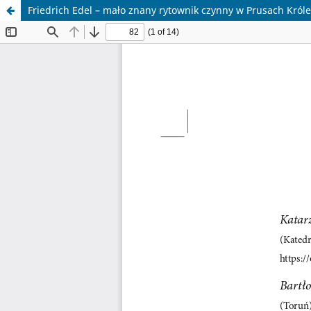
Friedrich Edel – mało znany rytownik czynny w Prusach Król