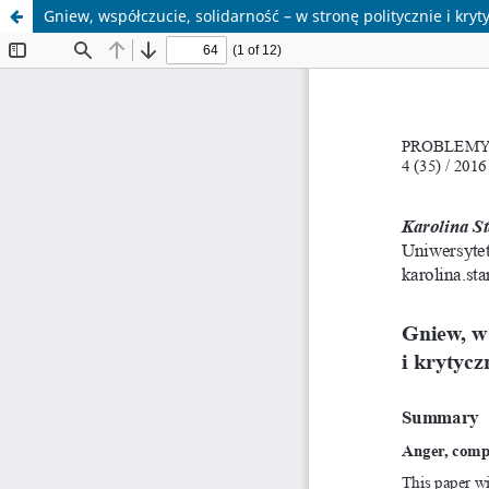
Gniew, współczucie, solidarność – w stronę politycznie i kry