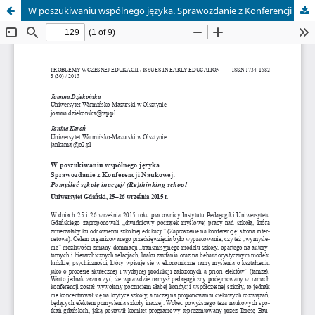
W poszukiwaniu wspólnego języka. Sprawozdanie z Konferencji Naukowej: Pomyśleć szkołę inaczej/ (Re)thinking school Uniwersytet Gdański, 25–26 września 2015 r.