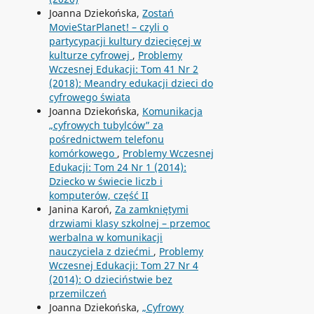
Joanna Dziekońska,
Zostań
MovieStarPlanet! – czyli o
partycypacji kultury dziecięcej w
kulturze cyfrowej
,
Problemy
Wczesnej Edukacji: Tom 41 Nr 2
(2018): Meandry edukacji dzieci do
cyfrowego świata
Joanna Dziekońska,
Komunikacja
„cyfrowych tubylców” za
pośrednictwem telefonu
komórkowego
,
Problemy Wczesnej
Edukacji: Tom 24 Nr 1 (2014):
Dziecko w świecie liczb i
komputerów, część II
Janina Karoń,
Za zamkniętymi
drzwiami klasy szkolnej – przemoc
werbalna w komunikacji
nauczyciela z dziećmi
,
Problemy
Wczesnej Edukacji: Tom 27 Nr 4
(2014): O dzieciństwie bez
przemilczeń
Joanna Dziekońska,
„Cyfrowy