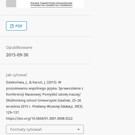
PDF
Opublikowane
2015-09-30
Jak cytować
Dziekońska, J., & Karoń, J. (2015). W
poszukiwaniu wspólnego języka. Sprawozdanie z
Konferencji Naukowej: Pomyśleć szkołę inaczej/
(Re)thinking school Uniwersytet Gdański, 25–26
września 2015 r.
Problemy Wczesnej Edukacji
,
30
(3),
129–137.
https://doi.org/10.5604/01.3001.0008.9222
Formaty cytowań