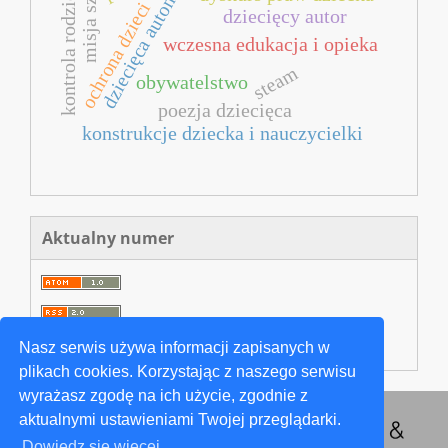
kontrola rodzicielska
dziecięca autonomia
misja szkoły
ochrona dzieci
dziecięcy autor
wczesna edukacja i opieka
steam
obywatelstwo
poezja dziecięca
konstrukcje dziecka i nauczycielki
Aktualny numer
Nasz serwis używa informacji zapisanych w
plikach cookies. Korzystając z naszego serwisu
wyrażasz zgodę na ich użycie, zgodnie z
aktualnymi ustawieniami Twojej przeglądarki.
Dowiedz się więcej