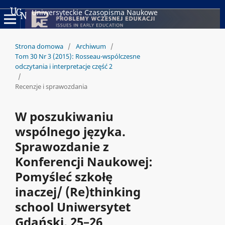
Uniwersyteckie Czasopisma Naukowe
Strona domowa
/
Archiwum
/
Tom 30 Nr 3 (2015): Rosseau-wspólczesne
odczytania i interpretacje część 2
/
Recenzje i sprawozdania
W poszukiwaniu
wspólnego języka.
Sprawozdanie z
Konferencji Naukowej:
Pomyśleć szkołę
inaczej/ (Re)thinking
school Uniwersytet
Gdański, 25–26