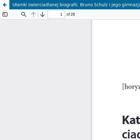
Ułamki zwierciadlanej biografii. Bruno Schulz i jego gimnazj