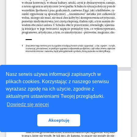
Nasz serwis używa informacji zapisanych w
plikach cookies. Korzystając z naszego serwisu
wyrażasz zgodę na ich użycie, zgodnie z
aktualnymi ustawieniami Twojej przeglądarki.
Dowiedz się więcej
Akceptuję