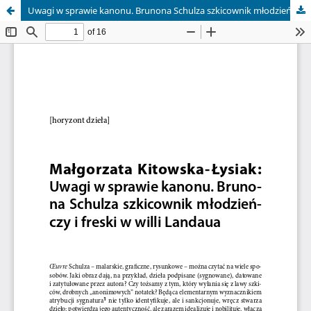
Uwagi w sprawie kanonu. Brunona Schulza szkicownik młodzieńczy i freski w willi Landaua